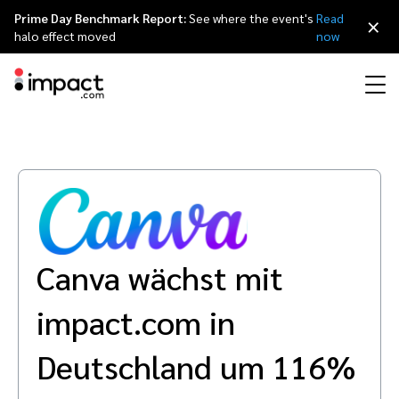
Prime Day Benchmark Report:
See where the event's
Read
×
halo effect moved
now
Partnermanagement-Plattform
Affiliate Marketing
Übersicht
Agentur Partnerprogramm
Ressourcen
Über impact.com
简体中文
Partnermanagement-Plattform impact.com bietet eine All-in-One
Lösung
Influencer Marketing
Affiliate-Partner
Agenturverzeichnis
Customer Stories
Karriere
日本語
Discover & Recruit
Contract & Pay
Track
Engage
Canva wächst mit
Marketing für Ihr Weiterempfehlungsprogramm
Influencer Partners
Tech-Partner
Partnership Economy
Pressemeldungen
Italiano
Protect & Monitor
Optimize
impact.com in
Mobile Partnerschaften
Mobile App Partner
Tech-Partner directory
Veranstaltungen
Français
Deutschland um 116%
Creator
Business Development
Publisher und Media Groups Partner
Referral-Partnerschaften
Partnerships Experience (iPX) Ereignis
English
Finde, manage und analysiere Creator-Partnerschaften