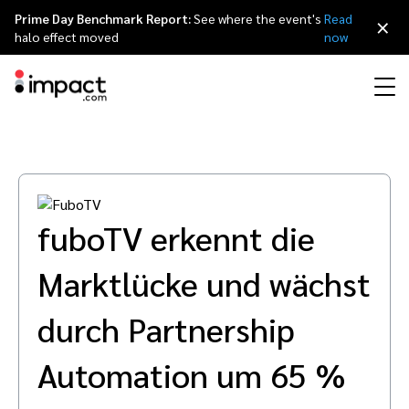
Prime Day Benchmark Report:
See where the event's
Read
×
halo effect moved
now
Partnermanagement-Plattform
Affiliate Marketing
Übersicht
Agentur Partnerprogramm
Ressourcen
Über impact.com
简体中文
Partnermanagement-Plattform impact.com bietet eine All-in-One
Lösung
Influencer Marketing
Affiliate-Partner
Agenturverzeichnis
Customer Stories
Karriere
日本語
fuboTV erkennt die
Discover & Recruit
Contract & Pay
Track
Engage
Marktlücke und wächst
Marketing für Ihr Weiterempfehlungsprogramm
Influencer Partners
Tech-Partner
Partnership Economy
Pressemeldungen
Italiano
Protect & Monitor
Optimize
durch Partnership
Mobile Partnerschaften
Mobile App Partner
Tech-Partner directory
Veranstaltungen
Français
Automation um 65 %
Creator
Business Development
Publisher und Media Groups Partner
Referral-Partnerschaften
Partnerships Experience (iPX) Ereignis
English
Finde, manage und analysiere Creator-Partnerschaften