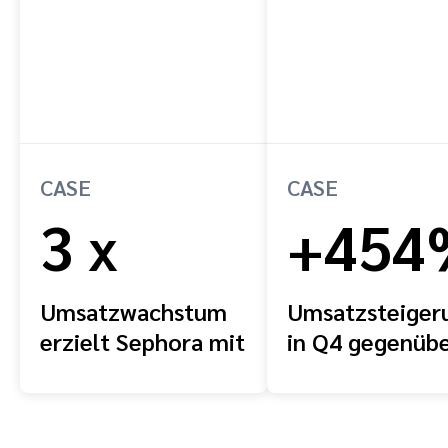
CASE
CASE
3 x
+454
Umsatzwachstum
Umsatzsteiger
erzielt Sephora mit
in Q4 gegenüb
impact.com
dem Vorjahr