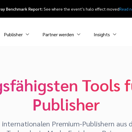
Day Benchmark Report:
See where the event's halo effect moved
Read 
Publisher
Partner werden
Insights
gsfähigsten Tools
Publisher
 internationalen Premium-Publishern aus 