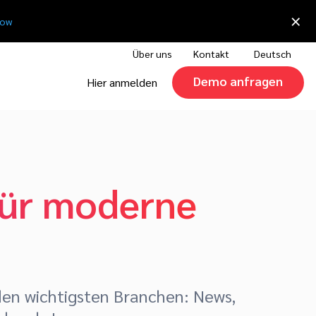
×
now
Über uns
Kontakt
Deutsch
Demo anfragen
Hier anmelden
 für moderne
den wichtigsten Branchen: News,