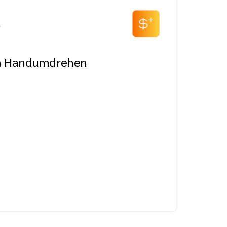
e
im Handumdrehen