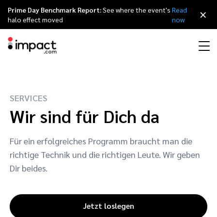
Prime Day Benchmark Report:
See where the event's
Read
×
halo effect moved
now
Partnermanagement-Plattform
Affiliate Marketing
Übersicht
Agentur Partnerprogramm
Ressourcen
Über impact.com
简体中文
Partnermanagement-Plattform impact.com bietet eine All-in-One
SERVICES
Lösung
Wir sind für Dich da
Influencer Marketing
Affiliate-Partner
Agenturverzeichnis
Customer Stories
Karriere
日本語
Discover & Recruit
Contract & Pay
Für ein erfolgreiches Programm braucht man die
Track
Engage
Marketing für Ihr Weiterempfehlungsprogramm
Influencer Partners
Tech-Partner
Partnership Economy
Pressemeldungen
Italiano
richtige Technik und die richtigen Leute. Wir geben
Protect & Monitor
Optimize
Dir beides.
Mobile Partnerschaften
Mobile App Partner
Tech-Partner directory
Veranstaltungen
Français
Creator
Business Development
Publisher und Media Groups Partner
Referral-Partnerschaften
Partnerships Experience (iPX) Ereignis
English
Jetzt loslegen
Finde, manage und analysiere Creator-Partnerschaften