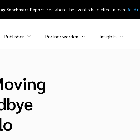
Day Benchmark Report:
See where the event's halo effect moved
Read 
Publisher
Partner werden
Insights
Moving
dbye
lo