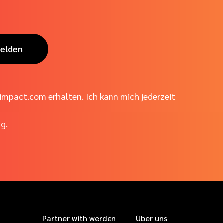
elden
impact.com erhalten. Ich kann mich jederzeit
ng
.
Partner with werden
Über uns