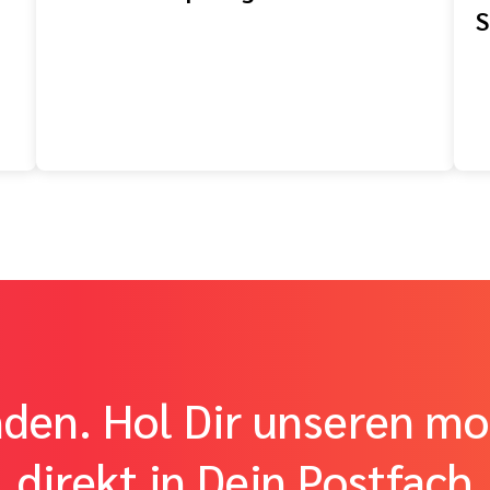
S
nden. Hol Dir unseren mo
direkt in Dein Postfach