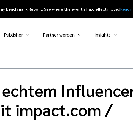
Day Benchmark Report:
See where the event's halo effect moved
Read 
Publisher
Partner werden
Insights
 echtem Influence
it impact.com /