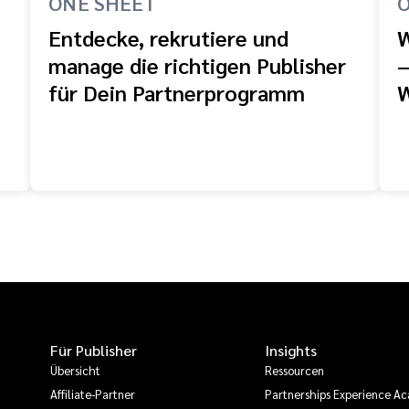
ONE SHEET
O
Entdecke, rekrutiere und
W
manage die richtigen Publisher
–
für Dein Partnerprogramm
W
K
Für Publisher
Insights
Übersicht
Ressourcen
Affiliate-Partner
Partnerships Experience A