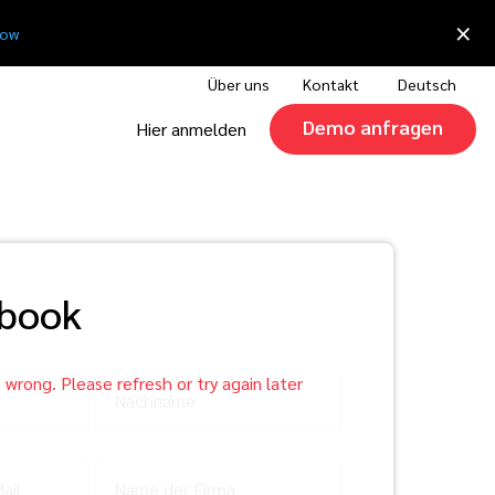
×
now
Über uns
Kontakt
Deutsch
Demo anfragen
Hier anmelden
-book
Nachname
ail
Name der Firma