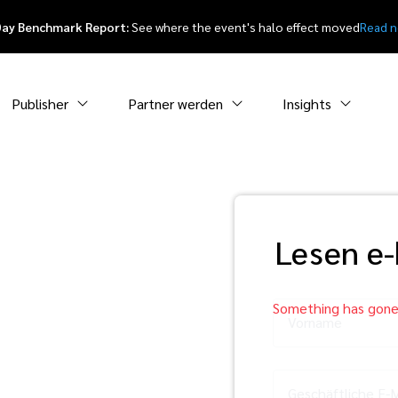
Day Benchmark Report:
See where the event's halo effect moved
Read 
Publisher
Partner werden
Insights
Lesen e
tingkanal
Vorname
Paid
Geschäftliche E-M