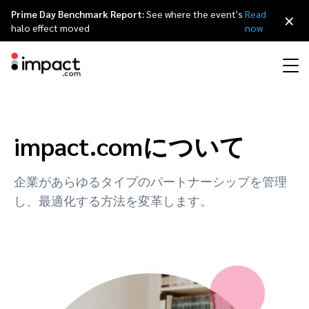
Prime Day Benchmark Report:
See where the event's
Read
×
halo effect moved
now
プラットフォームについて
アフィリエイトマーケティング
概要
エージェンシーパートナー
リソース
概要
简体中文
impact.comはあらゆるパートナーシップタイプのパートナーシップラ
impact.comについて
イフサイクルを管理できます。
インフルエンサーマーケティング
アフィリエイト
エージェンシーディレクトリ
カスタマーストーリー
キャリア
Italiano
ディスカバ
契約と支払い
企業があらゆるタイプのパートナーシップを管理
し、最適化する方法を変革します。
トラッキング
エンゲージ
顧客リファラルマーケティング
インフルエンサー
テクノロジーパートナー
パートナーシップエコノミー
プレスリリース
Français
プロテクトとモニタリング
最適化
モバイルパートナーシップ
モバイルアプリ
テクノロジーパートナーディレクトリ
イベント
Deutsch
> クリエイター
ビジネスデベロップメント
コンテンツパブリッシャー
リファーラルパートナー
パートナーシップエクスペリエンス
English
> クリエイターパートナーシップのディスカバー、マネージ、およびメ
ジャーメント