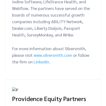
Iodine Software, LifeStance Health, and
Marketing Awards Global – Best SaaS
Webflow. The partners have served on the
Platform (Winner), PerformanceIN Top 50
boards of numerous successful growth
– Adam Furness (Winner)
companies including ABILITY Network,
2018:
PerformanceIN Top 50 – Todd
Dealer.com, Liberty Dialysis, Passport
Crawford Industry Players (Winner)
Health, SurveyMonkey, and Wrike.
For more information about Silversmith,
please visit
www.silversmith.com
or follow
the firm on
LinkedIn
.
Providence Equity Partners