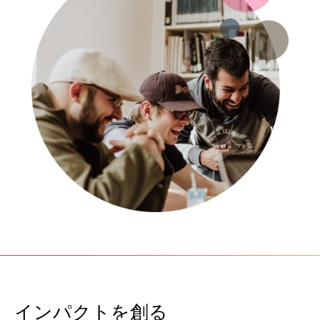
アナリティクスとアトリビューション
プレミアムニュースとメディアパブリッシャー
パートナーシップエクスペリエンスアカデミー
Advocate
リファラルの計測、報酬またパフォーマンス管理
SaaSパートナーシップマーケティング
サービス
インパクトを創る