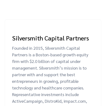
(Winner), Performance Marketing Awards
– Best Programme Launch or Migration:
Impact and TUI (Winner), Performance
Marketing Awards – Best Travel, Leisure
and Lifestyle Campaign: Impact, Starcom
and P&O Ferries (Highly Commended),
Silversmith Capital Partners
Performance Marketing Awards –
Community Hero: Impact (Positive
Founded in 2015, Silversmith Capital
Impact) (Highly Commended),
Partners is a Boston-based growth equity
Performance Marketing Awards – Best
firm with $2.0 billion of capital under
Managed Affiliate Programme (SME):
management. Silversmith’s mission is to
Impact and LetsGetChecked (Highly
partner with and support the best
Commended), Influencer Top 50 – Max
entrepreneurs in growing, profitable
Ciccotosto (Featured), PerformanceIN
technology and healthcare companies.
Top 50 – Antoine Gross (Featured)
Representative investments include
ActiveCampaign, DistroKid, impact.com,
2019:
International Performance