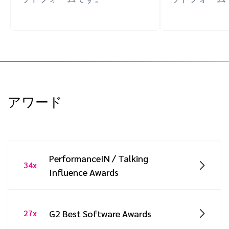
アワード
PerformanceIN / Talking
34x
Influence Awards
2022:
Best Data Innovation –
impact.com’s Data Lab and Foot Locker
G2 Best Software Awards
27x
(gold winner), The Hookup – Best Tech for
Customer Experience (gold winner), Shiny