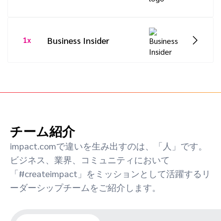
2019:
Best Ad Analytics Solution (Winner)
Business, Leader Small-Business) 2022,
2018:
DTAs – Best Audience Measurement
Performance Marketing Awards – Best
2022:
Inc.’s 2022 Power Partner Awards
2019
Customer journey analytics – (Leader)
Platform (Winner) 2018, Digerati
–
Top
Travel, Leisure and Lifestyle Campaign:
2022, Tag management – (Leader,
100 most influential people in digital
Impact & TUI: Turning turbulence into
2018:
Best Overall MarTech Company
Business Insider
1x
Momentum Leader) 2022, Affiliate
world: Florian Gramshammer (Winner)
turbocharged (Winner), Influencer
(Winner) 2018
marketing – (Leader, Momentum Leader,
2022:
In In the top 9 list of affiliate-
2018
Marketing Awards – Best Influencer
Best Usability, Leader Small-Business)
marketing platforms that creators are
Marketing Platform award on behalf of
2022, Users love us [this badge is earned
using to earn money in 2022
Activate, an Impact Company (Won
after collecting 20 reviews with an
Bronze), International Performance
average rating of 4.0 stars] 2022
Marketing Awards – Best Managed
チーム紹介
Affiliate Program USA: Impact & DMi:
2021:
Best Affiliate Marketing Software –
Transform TUSHY’s Bottom-Heavy
impact.comで違いを生み出すのは、「人」です。
(Winner), Best Partnership Marketing
Affiliate Program (Winner), International
ビジネス、業界、コミュニティにおいて
Software – (Winner), Momentum
Performance Marketing Awards – Best
「#createimpact」をミッションとして活躍するリ
[Affiliate Marketing, Tag Management, &
SaaS Platform: Impact’s Partnerships
ーダーシップチームをご紹介します。
Attribution] – (Leader), Affiliate
Cloud (Winner), Performance IN Top 50 –
Marketing Small-Business – (Leader), Best
Jennifer Zhang (Featured),
Influencer Top
Est. ROI Mid-Market Influencer Marketing