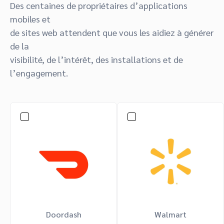
Des centaines de propriétaires d’applications
Analystes Marketing
Éditeurs premium d’actualité et média
Partnerships Experience Academy
mobiles et
Advocate
de sites web attendent que vous les aidiez à générer
Engager, gérer, récompenser et tracker vos clients parrainés
Marketing de partenariat SaaS
de la
visibilité, de l’intérêt, des installations et de
Services
l’engagement.
Doordash
Walmart