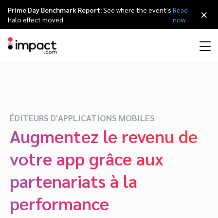
Prime Day Benchmark Report:
See where the event's
Read
×
halo effect moved
now
Partner Management Platform
Marketing d’affiliation
Vue globale
Programme partenaire agences
Ressources
À propos d’impact.com
简体中文
impact.com gère le cycle de vie de n'importe quel type de partenariat de
A à Z.
ÉDITEURS D'APPLICATIONS MOBILES
Marketing d’influence
Partenaires Affiliés
Répertoire agences
Études de cas
Carrières
日本語
Identification et
Contrats et Rémunération
Augmentez le revenu de
Recrutement
Programme de parrainage
Influenceurs partenaires
Partenaires technologiques
La Partnership Economy
Communiqués de presse
Italiano
Tracking et Attribution
Animation
votre app grâce aux
Conformité et Anti-Fraude
Optimisation
Mobile
Partenaires Applications Mobiles
Partenaires technologiques répertoire
Événements
Deutsch
partenariats à la
performance
Business Development
Éditeurs et Groupes de Médias Partenaires
Recommandez impact.com
Partnerships Experience (iPX) Événement
English
Creator
Identifier, gérer, et analyser les partenariats avec les créateurs