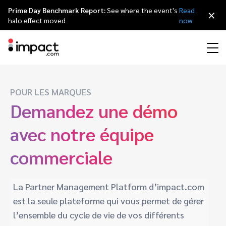
Prime Day Benchmark Report:
See where the event's
Read
×
halo effect moved
now
Partner Management Platform
POUR LES MARQUES
Marketing d’affiliation
Vue globale
Programme partenaire agences
Ressources
À propos d’impact.com
简体中文
impact.com gère le cycle de vie de n'importe quel type de partenariat de
Demandez une démo
A à Z.
Marketing d’influence
Partenaires Affiliés
Répertoire agences
Études de cas
Carrières
日本語
avec notre équipe
Identification et
Contrats et Rémunération
Recrutement
commerciale
Programme de parrainage
Influenceurs partenaires
Partenaires technologiques
La Partnership Economy
Communiqués de presse
Italiano
Tracking et Attribution
Animation
Conformité et Anti-Fraude
Optimisation
Mobile
Partenaires Applications Mobiles
Partenaires technologiques répertoire
Événements
Deutsch
La Partner Management Platform d’impact.com
est la seule plateforme qui vous permet de gérer
Business Development
Éditeurs et Groupes de Médias Partenaires
Recommandez impact.com
Partnerships Experience (iPX) Événement
English
Creator
l’ensemble du cycle de vie de vos différents
Identifier, gérer, et analyser les partenariats avec les créateurs