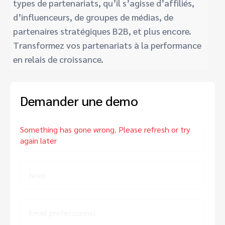
types de partenariats, qu’il s’agisse d’affiliés,
Analystes Marketing
Éditeurs premium d’actualité et média
Partnerships Experience Academy
d’influenceurs, de groupes de médias, de
Advocate
partenaires stratégiques B2B, et plus encore.
Engager, gérer, récompenser et tracker vos clients parrainés
Marketing de partenariat SaaS
Transformez vos partenariats à la performance
en relais de croissance.
Services
Demander une demo
Prénom
Nom
Email professionnel