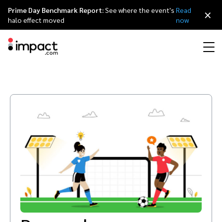
Prime Day Benchmark Report:
See where the event's
Read
×
halo effect moved
now
Partner Management Platform
Marketing d’affiliation
Vue globale
Programme partenaire agences
Ressources
À propos d’impact.com
简体中文
impact.com gère le cycle de vie de n'importe quel type de partenariat de
A à Z.
Marketing d’influence
Partenaires Affiliés
Répertoire agences
Études de cas
Carrières
日本語
Identification et
Contrats et Rémunération
Recrutement
Programme de parrainage
Influenceurs partenaires
Partenaires technologiques
La Partnership Economy
Communiqués de presse
Italiano
Tracking et Attribution
Animation
Conformité et Anti-Fraude
Optimisation
Mobile
Partenaires Applications Mobiles
Partenaires technologiques répertoire
Événements
Deutsch
Business Development
Éditeurs et Groupes de Médias Partenaires
Recommandez impact.com
Partnerships Experience (iPX) Événement
English
Creator
Identifier, gérer, et analyser les partenariats avec les créateurs