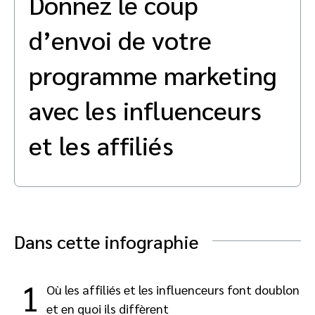
Donnez le coup
Analystes Marketing
Éditeurs premium d’actualité et média
Partnerships Experience Academy
d’envoi de votre
Advocate
Engager, gérer, récompenser et tracker vos clients parrainés
Marketing de partenariat SaaS
programme marketing
Services
avec les influenceurs
et les affiliés
Dans cette infographie
1
Où les affiliés et les influenceurs font doublon
et en quoi ils diffèrent