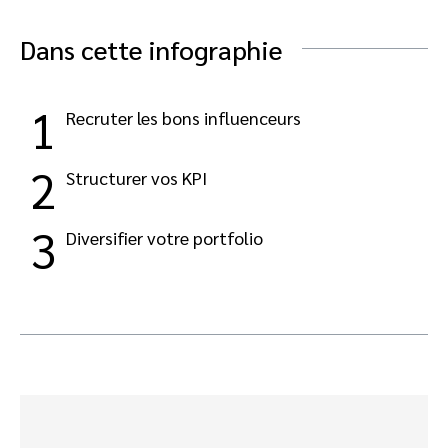
Analystes Marketing
Éditeurs premium d’actualité et média
Partnerships Experience Academy
Dans cette infographie
Advocate
Engager, gérer, récompenser et tracker vos clients parrainés
Marketing de partenariat SaaS
1
Recruter les bons influenceurs
Services
2
Structurer vos KPI
3
Diversifier votre portfolio