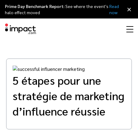
Prime Day Benchmark Report:
See where the event's
Read
×
halo effect moved
now
Partner Management Platform
Marketing d’affiliation
Vue globale
Programme partenaire agences
Ressources
À propos d’impact.com
简体中文
impact.com gère le cycle de vie de n'importe quel type de partenariat de
A à Z.
Marketing d’influence
Partenaires Affiliés
Répertoire agences
Études de cas
Carrières
日本語
5 étapes pour une
Identification et
Contrats et Rémunération
Recrutement
stratégie de marketing
Programme de parrainage
Influenceurs partenaires
Partenaires technologiques
La Partnership Economy
Communiqués de presse
Italiano
Tracking et Attribution
Animation
d’influence réussie
Conformité et Anti-Fraude
Optimisation
Mobile
Partenaires Applications Mobiles
Partenaires technologiques répertoire
Événements
Deutsch
Business Development
Éditeurs et Groupes de Médias Partenaires
Recommandez impact.com
Partnerships Experience (iPX) Événement
English
Creator
Identifier, gérer, et analyser les partenariats avec les créateurs