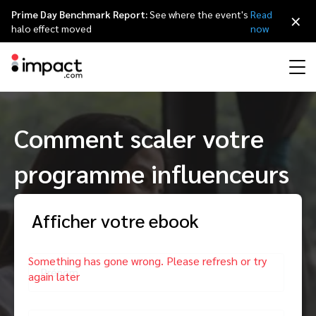
Prime Day Benchmark Report:
See where the event's
Read
×
halo effect moved
now
Partner Management Platform
Comment scaler votre
Marketing d’affiliation
Vue globale
Programme partenaire agences
Ressources
À propos d’impact.com
简体中文
impact.com gère le cycle de vie de n'importe quel type de partenariat de
A à Z.
programme influenceurs
Marketing d’influence
Partenaires Affiliés
Répertoire agences
Études de cas
Carrières
日本語
Identification et
Contrats et Rémunération
Recrutement
Programme de parrainage
Influenceurs partenaires
Partenaires technologiques
La Partnership Economy
Communiqués de presse
Italiano
Afficher votre ebook
Tracking et Attribution
Animation
Conformité et Anti-Fraude
Optimisation
Mobile
Partenaires Applications Mobiles
Partenaires technologiques répertoire
Événements
Deutsch
Prénom
Business Development
Éditeurs et Groupes de Médias Partenaires
Recommandez impact.com
Partnerships Experience (iPX) Événement
English
Creator
Identifier, gérer, et analyser les partenariats avec les créateurs