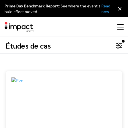
Prime Day Benchmark Report:
See where the event's
Read
×
halo effect moved
now
Études de cas
Partner Management Platform
Marketing d’affiliation
Vue globale
Programme partenaire agences
Ressources
À propos d’impact.com
简体中文
impact.com gère le cycle de vie de n'importe quel type de partenariat de
A à Z.
Marketing d’influence
Partenaires Affiliés
Répertoire agences
Études de cas
Carrières
日本語
Identification et
Contrats et Rémunération
Recrutement
Programme de parrainage
Influenceurs partenaires
Partenaires technologiques
La Partnership Economy
Communiqués de presse
Italiano
Tracking et Attribution
Animation
Conformité et Anti-Fraude
Optimisation
Mobile
Partenaires Applications Mobiles
Partenaires technologiques répertoire
Événements
Deutsch
Business Development
Éditeurs et Groupes de Médias Partenaires
Recommandez impact.com
Partnerships Experience (iPX) Événement
English
Creator
Identifier, gérer, et analyser les partenariats avec les créateurs