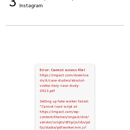
3
Instagram
Error: Cannot access file!
https://impact.com/downloa
ds/it/case-studies/absolut-
vodka-italy-case-study-
0923.pdf
Setting up fake worker failed:
"Cannot load script at:
https://impact.com/wp-
content/themes/impact/dist/
vendor/scripts/dflip/js/libs/pd
fjs/stable/pdf.worker.min.js?