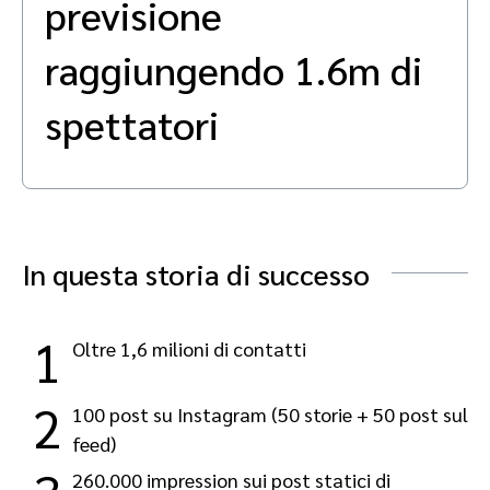
previsione
Advocate
Analisi e attribuzione
Premium publisher
Coinvolgi, gestisci, premia e traccia il tuo programma di customer
raggiungendo 1.6m di
referral
SaaS marketing
spettatori
Servizi
In questa storia di successo
1
Oltre 1,6 milioni di contatti
2
100 post su Instagram (50 storie + 50 post sul
feed)
260.000 impression sui post statici di