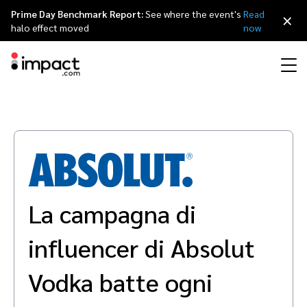
Prime Day Benchmark Report:
See where the event's
Read
×
halo effect moved
now
Perfomance
Affiliate Marketing
I nostri partner
Partner program per agenzie
Risorse
Scopri impact.com
简体中文
Gestisci ogni partnership a 360 gradi
Discover & Recruit
Contract & Pay
Influencer Marketing
Affiliati
Agenzie partner
Storie di successo
Carriere
日本語
Track
Engage
La campagna di
Referral marketing
Influencer e creator
Partner tecnologici
Eventi
Rassegna stampa
Français
Protect & Monitor
Optimize
influencer di Absolut
Partnership mobile
App
Partner tecnologici directory
Partnerships Experience (iPX) evento
Sostenibilità
Deutsch
Creator
Vodka batte ogni
Scopri, gestisci e misura le partnership con i creator
Business Development
Content publisher
Programma di referral
Partnerships Experience Academy
English