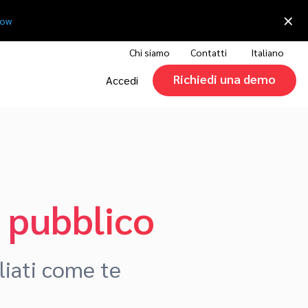
×
now
Chi siamo
Contatti
Italiano
Richiedi una demo
Accedi
o pubblico
liati come te