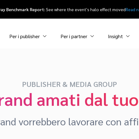
Day Benchmark Report:
See where the event's halo effect moved
Read 
Per i publisher
Per i partner
Insight
PUBLISHER & MEDIA GROUP
brand amati dal tu
brand vorrebbero lavorare con affi