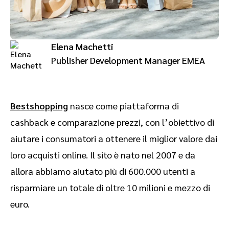
Advocate
Analisi e attribuzione
Premium publisher
Coinvolgi, gestisci, premia e traccia il tuo programma di customer
referral
SaaS marketing
Elena Machetti
Publisher Development Manager EMEA
Servizi
Bestshopping
nasce come piattaforma di
cashback e comparazione prezzi, con l’obiettivo di
aiutare i consumatori a ottenere il miglior valore dai
loro acquisti online. Il sito è nato nel 2007 e da
allora abbiamo aiutato più di 600.000 utenti a
risparmiare un totale di oltre 10 milioni e mezzo di
euro.