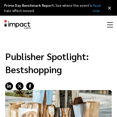
Prime Day Benchmark Report:
See where the event's
Read
×
halo effect moved
now
Perfomance
Affiliate Marketing
I nostri partner
Partner program per agenzie
Risorse
Scopri impact.com
简体中文
Gestisci ogni partnership a 360 gradi
Publisher Spotlight:
Discover & Recruit
Contract & Pay
Influencer Marketing
Affiliati
Agenzie partner
Storie di successo
Carriere
日本語
Bestshopping
Track
Engage
Referral marketing
Influencer e creator
Partner tecnologici
Eventi
Rassegna stampa
Français
Protect & Monitor
Optimize
Partnership mobile
App
Partner tecnologici directory
Partnerships Experience (iPX) evento
Sostenibilità
Deutsch
Creator
Scopri, gestisci e misura le partnership con i creator
Business Development
Content publisher
Programma di referral
Partnerships Experience Academy
English