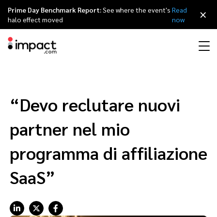
Prime Day Benchmark Report:
See where the event's
Read
×
halo effect moved
now
Perfomance
Affiliate Marketing
I nostri partner
Partner program per agenzie
Risorse
Scopri impact.com
简体中文
Gestisci ogni partnership a 360 gradi
“Devo reclutare nuovi
Discover & Recruit
Contract & Pay
Influencer Marketing
Affiliati
Agenzie partner
Storie di successo
Carriere
日本語
partner nel mio
Track
Engage
Referral marketing
Influencer e creator
Partner tecnologici
Eventi
Rassegna stampa
Français
programma di affiliazione
Protect & Monitor
Optimize
SaaS”
Partnership mobile
App
Partner tecnologici directory
Partnerships Experience (iPX) evento
Sostenibilità
Deutsch
Creator
Scopri, gestisci e misura le partnership con i creator
Business Development
Content publisher
Programma di referral
Partnerships Experience Academy
English