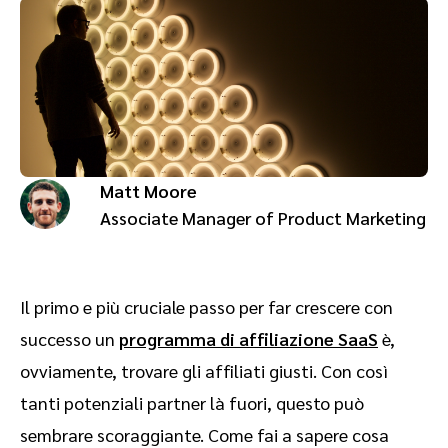
Advocate
Analisi e attribuzione
Premium publisher
Coinvolgi, gestisci, premia e traccia il tuo programma di customer
referral
SaaS marketing
Servizi
Matt Moore
Associate Manager of Product Marketing
Il primo e più cruciale passo per far crescere con
successo un
programma di affiliazione SaaS
è,
ovviamente, trovare gli affiliati giusti. Con così
tanti potenziali partner là fuori, questo può
sembrare scoraggiante. Come fai a sapere cosa