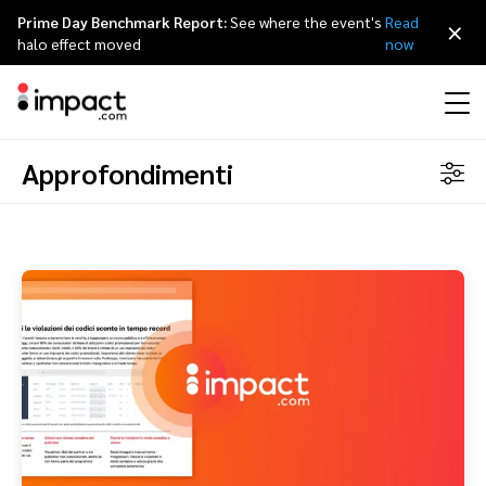
Prime Day Benchmark Report:
See where the event's
Read
×
halo effect moved
now
Approfondimenti
Perfomance
Affiliate Marketing
I nostri partner
Partner program per agenzie
Risorse
Scopri impact.com
简体中文
Gestisci ogni partnership a 360 gradi
Discover & Recruit
Contract & Pay
Influencer Marketing
Affiliati
Agenzie partner
Storie di successo
Carriere
日本語
Track
Engage
Referral marketing
Influencer e creator
Partner tecnologici
Eventi
Rassegna stampa
Français
Protect & Monitor
Optimize
Partnership mobile
App
Partner tecnologici directory
Partnerships Experience (iPX) evento
Sostenibilità
Deutsch
Creator
Scopri, gestisci e misura le partnership con i creator
Business Development
Content publisher
Programma di referral
Partnerships Experience Academy
English