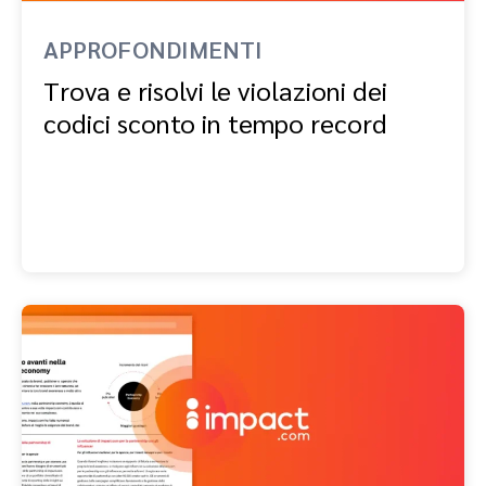
Advocate
Analisi e attribuzione
Premium publisher
APPROFONDIMENTI
Coinvolgi, gestisci, premia e traccia il tuo programma di customer
referral
Trova e risolvi le violazioni dei
SaaS marketing
codici sconto in tempo record
Servizi