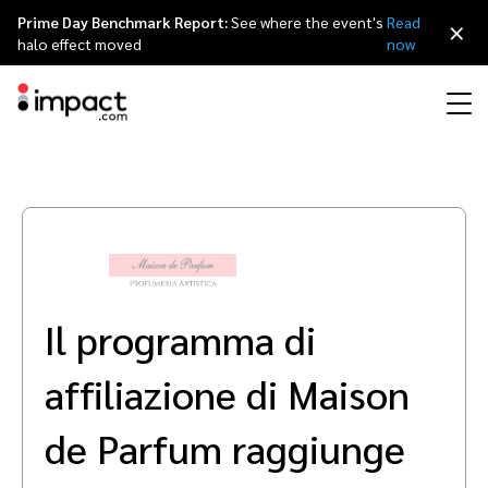
Prime Day Benchmark Report:
See where the event's
Read
×
halo effect moved
now
Perfomance
Affiliate Marketing
I nostri partner
Partner program per agenzie
Risorse
Scopri impact.com
简体中文
Gestisci ogni partnership a 360 gradi
Discover & Recruit
Contract & Pay
Influencer Marketing
Affiliati
Agenzie partner
Storie di successo
Carriere
日本語
Track
Engage
Il programma di
Referral marketing
Influencer e creator
Partner tecnologici
Eventi
Rassegna stampa
Français
Protect & Monitor
Optimize
affiliazione di Maison
Partnership mobile
App
Partner tecnologici directory
Partnerships Experience (iPX) evento
Sostenibilità
Deutsch
Creator
de Parfum raggiunge
Scopri, gestisci e misura le partnership con i creator
Business Development
Content publisher
Programma di referral
Partnerships Experience Academy
English