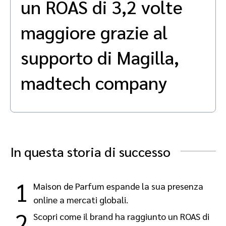
un ROAS di 3,2 volte
Advocate
Analisi e attribuzione
Premium publisher
Coinvolgi, gestisci, premia e traccia il tuo programma di customer
maggiore grazie al
referral
SaaS marketing
supporto di Magilla,
Servizi
madtech company
In questa storia di successo
1
Maison de Parfum espande la sua presenza
online a mercati globali.
2
Scopri come il brand ha raggiunto un ROAS di