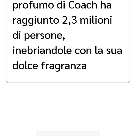
profumo di Coach ha
Advocate
Analisi e attribuzione
Premium publisher
Coinvolgi, gestisci, premia e traccia il tuo programma di customer
raggiunto 2,3 milioni
referral
SaaS marketing
di persone,
Servizi
inebriandole con la sua
dolce fragranza