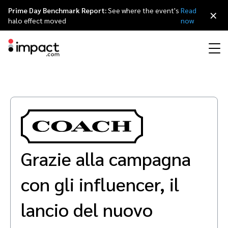
Prime Day Benchmark Report:
See where the event's
Read
×
halo effect moved
now
Perfomance
Affiliate Marketing
I nostri partner
Partner program per agenzie
Risorse
Scopri impact.com
简体中文
Gestisci ogni partnership a 360 gradi
Discover & Recruit
Contract & Pay
Influencer Marketing
Affiliati
Agenzie partner
Storie di successo
Carriere
日本語
Track
Engage
Grazie alla campagna
Referral marketing
Influencer e creator
Partner tecnologici
Eventi
Rassegna stampa
Français
Protect & Monitor
Optimize
con gli influencer, il
Partnership mobile
App
Partner tecnologici directory
Partnerships Experience (iPX) evento
Sostenibilità
Deutsch
Creator
lancio del nuovo
Scopri, gestisci e misura le partnership con i creator
Business Development
Content publisher
Programma di referral
Partnerships Experience Academy
English